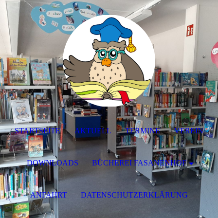
STARTSEITE
AKTUELL
TERMINE
VEREIN
DOWNLOADS
BÜCHEREI FASANENHOF
ANFAHRT
DATENSCHUTZERKLÄRUNG