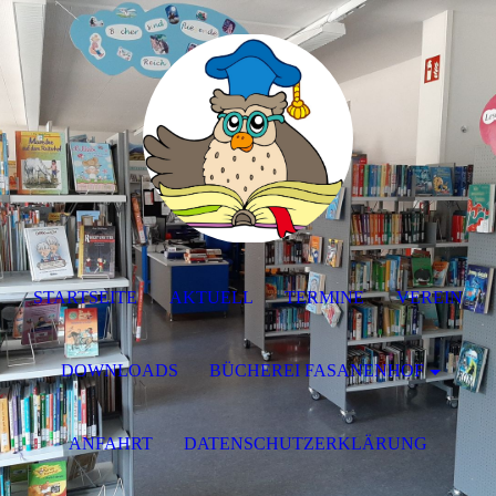
STARTSEITE
AKTUELL
TERMINE
VEREIN
DOWNLOADS
BÜCHEREI FASANENHOF
ANFAHRT
DATENSCHUTZERKLÄRUNG